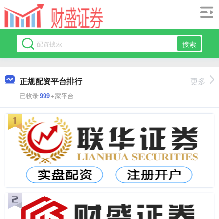
搜索
正规配资平台排行
更多
已收录
999
+家平台