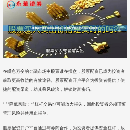
在瞬息万变的金融市场中股票谁在操盘，股票配资已成为投资者
获取更高收益的有效途径。股票配资开户平台为投资者提供了便
捷的配资渠道，助其乘风破浪，解锁财富密码。
* **降低风险：**杠杆交易也可能放大损失，因此投资者必须谨慎
管理风险并使用止损单。
股票配资开户平台通过与券商合作，为投资者提供资金杠杆，放