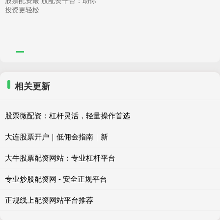
投资更轻松
相关更新
股票微配资：杠杆灵活，轻量操作首选
大连股票开户｜低佣金指南｜新
大牛股票配资网站：专业杠杆平台
专业炒股配资网 - 安全正规平台
正规线上配资网站平台推荐