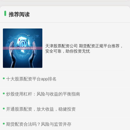
推荐阅读
天津股票配资公司 期货配资正规平台推荐，
安全可靠，助你投资无忧
​十大股票配资平台app排名
​炒股使用杠杆：风险与收益的平衡指南
​开通股票配资，放大收益，稳健投资
​期货配资合法吗？风险与监管并存