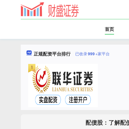
首页
正规配资平台排行
已收录
999
+家平台
配债股：了解配