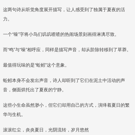
这两句诗从听觉角度展开描写，让人感受到了独属于夏夜的活
力。
一个“噪”字将小鸟们叽叽喳喳的热闹场景刻画得淋漓尽致。
而“鸣”与“噪”相呼应，同样是描写声音，却从阶除转移到了草莽。
最值得玩味的是“蚯蚓”这个意象。
蚯蚓本身不会发出声音，诗人却听到了它们在泥土中活动的声
音，侧面烘托出了夏夜的宁静。
这些小生命虽然渺小，但它们却用自己的方式，演绎着夏日的繁
华与生机。
滚滚红尘，炎炎夏日，光阴流转，岁月悠然