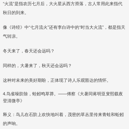
“火流”是指农历七月后，大火星从西方滑落，古人常用此来指代
秋日的到来。
像《诗经》中“七月流火”还有李白诗中的“时当大火流”，都是指天
气转凉。
冬天来了，春天还会远吗？
同样的，大暑来了，秋天还会远吗？
这种对未来的美好期盼，正体现了诗人乐观豁达的情怀。
4.鸟雀噪阶除，蛙蚓鸣草莽。——傅察《大暑同蒋明亚叟熙载夜
登清微亭》
释义：鸟儿在石阶上欢快地叫着，茂密的草丛里传来青蛙和蚯蚓
的声响。