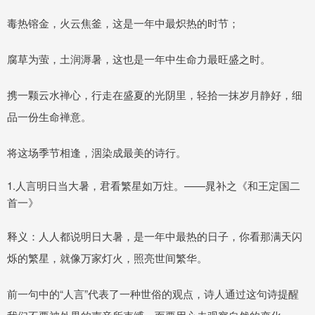
毒热镕金，火云焦釜，这是一年中最炽热的时节；
腐草为萤，土润溽暑，这也是一年中生命力最旺盛之时。
携一颗云水禅心，行走在盛夏的光阴里，轻拾一抹岁月静好，细
品一份生命禅意。
将这场季节相逢，洇染成最美的诗行。
1.人言明日当大暑，君看繁星如万炷。——晁补之《和王定国二
首一》
释义：人人都说明日大暑，是一年中最热的日子，你看那满天闪
烁的繁星，就像万家灯火，照亮世间繁华。
前一句中的“人言”代表了一种世俗的观点，诗人通过这句诗提醒