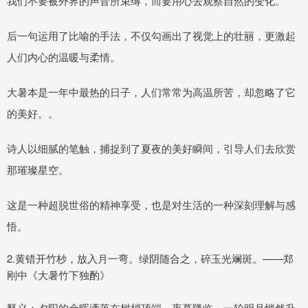
我们不要被外界的声音所束缚，而要用心去观察自然的变化。
后一句运用了比喻的手法，不仅勾画出了视觉上的壮丽，更激起
人们内心的温暖与柔情。
大暑本是一年中最热的日子，人们常常为高温所苦，却忽略了它
的美好。。
诗人以细腻的笔触，捕捉到了夏夜的美好瞬间，引导人们去欣赏
那璀璨星空。
这是一种超脱世俗的精神享受，也是对生活的一种深刻理解与感
悟。
2.黄错开竹杪，放入月一弯。绿阴随合之，碎玉光斓斑。——郑
刚中《大暑竹下独酌》
释义：夕阳的余晖洒落在树梢顶端，夜幕降临，一轮明月悄然升