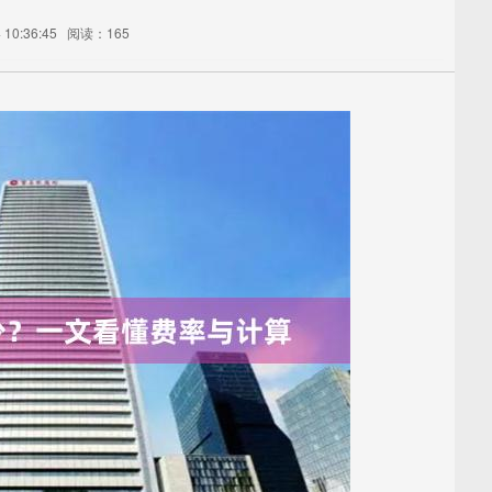
10:36:45
阅读：165