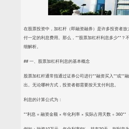
在股票投资中，加杠杆（即融资融券）是许多投资者放
付一定的利息费用。那么，**股票加杠杆利息多少**
细解析。
## 一、股票加杠杆利息的基本概念
股票加杠杆通常指通过证券公司进行**融资买入**或*
出。无论哪种方式，投资者都需要按天支付利息。
利息的计算公式为：
**利息 = 融资金额 × 年化利率 × 实际占用天数 ÷ 360
例如：融资10万元，年化利率6%，持有30天，则利息