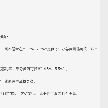
影响：
利率通常在**5.5% - 7.5%**之间；中小券商可能略高，约**
利率，部分券商可低至**4.5% - 5.5%**。
成本，进而传导至投资者。
在**8% - 10%**以上，部分热门股票甚至更高。