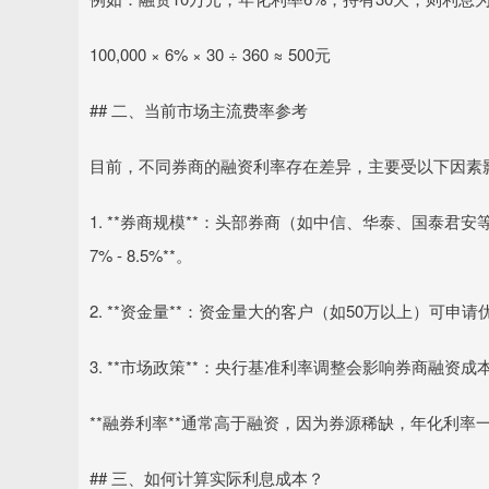
100,000 × 6% × 30 ÷ 360 ≈ 500元
## 二、当前市场主流费率参考
目前，不同券商的融资利率存在差异，主要受以下因素
1. **券商规模**：头部券商（如中信、华泰、国泰君安等）
7% - 8.5%**。
2. **资金量**：资金量大的客户（如50万以上）可申请优惠
3. **市场政策**：央行基准利率调整会影响券商融资
**融券利率**通常高于融资，因为券源稀缺，年化利率一般
## 三、如何计算实际利息成本？