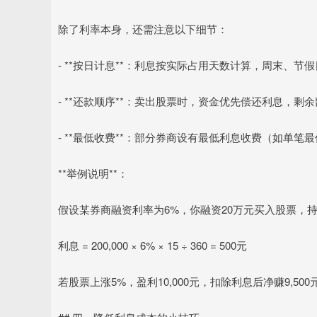
除了利率本身，还需注意以下细节：
- **按日计息**：利息按实际占用天数计算，周末、节
- **还款顺序**：卖出股票时，资金优先偿还利息，剩
- **最低收费**：部分券商设有最低利息收费（如单笔
**举例说明**：
假设某券商融资利率为6%，你融资20万元买入股票，持
利息 = 200,000 × 6% × 15 ÷ 360 = 500元
若股票上涨5%，盈利10,000元，扣除利息后净赚9,50