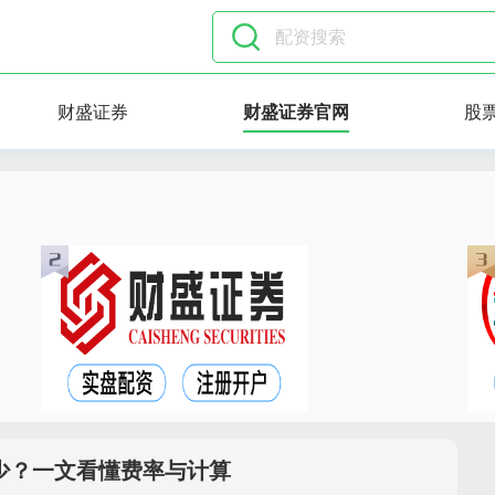
财盛证券
财盛证券官网
股
少？一文看懂费率与计算