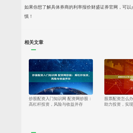
如果你想了解具体券商的利率报价财盛证券官网，可以
慎！
相关文章
炒股配资入门知识网 配资网炒股：
股票配资怎么办
高杠杆投资，风险与收益并存
助力投资，实